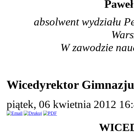
Pawe
absolwent wydziału P
Wars
W zawodzie nauc
Wicedyrektor Gimnazj
piątek, 06 kwietnia 2012 16
WICE